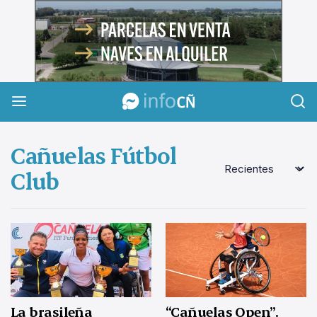
InfoCañuelas
Cañuelas Fútbol
Club
La brasileña
“Cañuelas Open”.