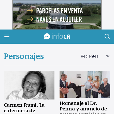
InfoCañuelas
Personajes
Homenaje al Dr.
Carmen Rumi, ‘la
Penna y anuncio de
enfermera de