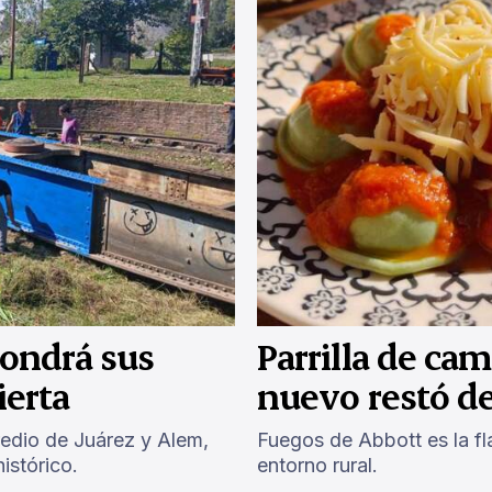
pondrá sus
Parrilla de ca
ierta
nuevo restó d
predio de Juárez y Alem,
Fuegos de Abbott es la f
istórico.
entorno rural.