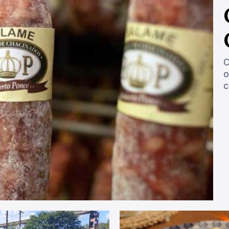
C
o
c