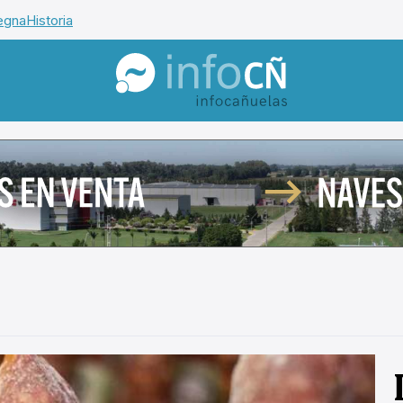
egna
Historia
InfoCañuelas