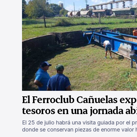
El Ferroclub Cañuelas ex
tesoros en una jornada ab
El 25 de julio habrá una visita guiada por el 
donde se conservan piezas de enorme valor h