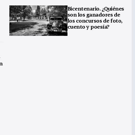
Bicentenario. ¿Quiénes
son los ganadores de
los concursos de foto,
cuento y poesía?
e
n