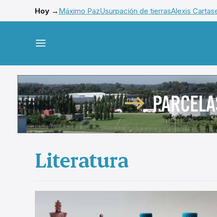
Hoy →
Máximo Paz
Usurpación de tierras
Alexis Cartas
Literatura