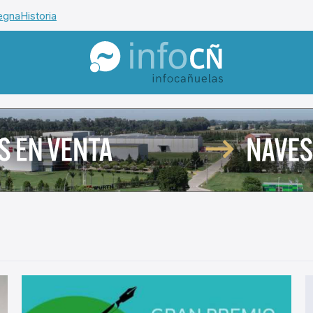
egna
Historia
InfoCañuelas