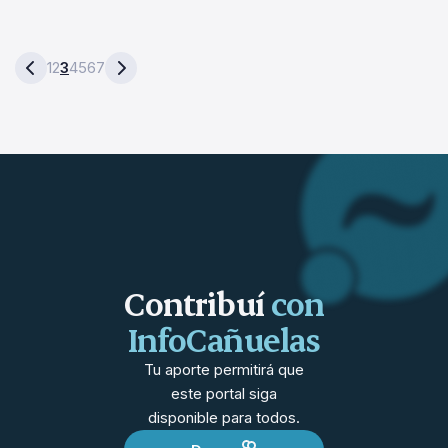
1
2
3
4
5
6
7
Contribuí
con
InfoCañuelas
Tu aporte permitirá que
este portal siga
disponible para todos.