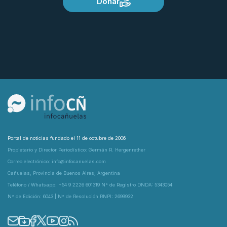
Donar
Portal de noticias fundado el 11 de octubre de 2006
Propietario y Director Periodístico: Germán R. Hergenrether
Correo electrónico: info@infocanuelas.com
Cañuelas, Provincia de Buenos Aires, Argentina
Teléfono / Whatsapp: +54 9 2226 601319 N° de Registro DNDA: 5343054
N° de Edición: 6043 | N° de Resolución RNPI: 2699932