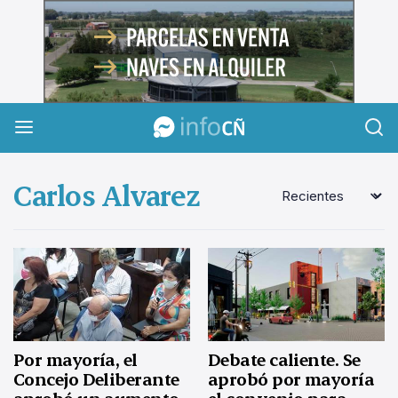
InfoCañuelas
Carlos Alvarez
Por mayoría, el
Debate caliente. Se
Concejo Deliberante
aprobó por mayoría