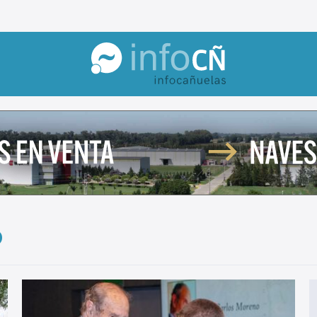
InfoCañuelas
o