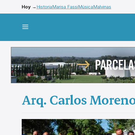
Hoy →
Historia
Marisa Fassi
Música
Malvinas
Arq. Carlos Moren