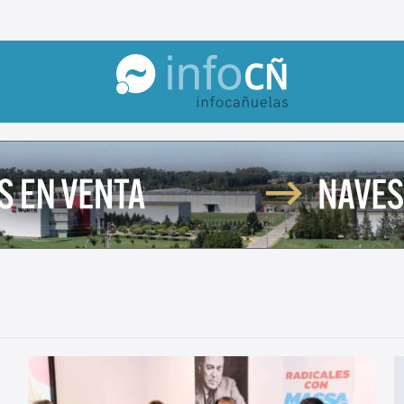
InfoCañuelas