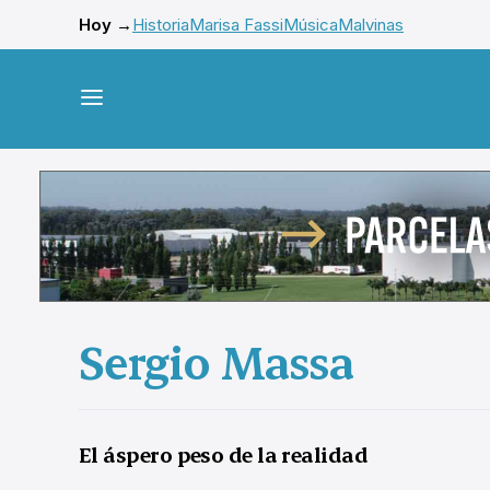
Hoy →
Historia
Marisa Fassi
Música
Malvinas
Sergio Massa
El áspero peso de la realidad