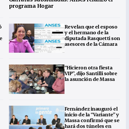
programa Hogar
ó
Revelan que el esposo
y el hermano de la
e
diputada Rasquetti son
asesores de la Cámara
“Hicieron otra fiesta
VIP”, dijo Santilli sobre
la asunción de Massa
Fernández inauguró el
inicio de la “Variante” y
Massa confirmó que se
hará dos túneles en