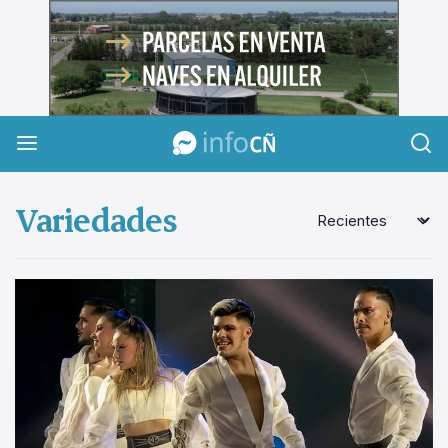
InfoCañuelas
Variedades