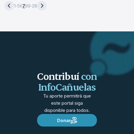
1
5
6
7
8
9
28
…
…
Contribuí
con
InfoCañuelas
Tu aporte permitirá que
este portal siga
disponible para todos.
Donar