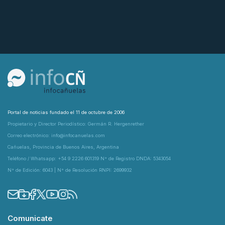
Portal de noticias fundado el 11 de octubre de 2006
Propietario y Director Periodístico: Germán R. Hergenrether
Correo electrónico: info@infocanuelas.com
Cañuelas, Provincia de Buenos Aires, Argentina
Teléfono / Whatsapp: +54 9 2226 601319 N° de Registro DNDA: 5343054
N° de Edición: 6043 | N° de Resolución RNPI: 2699932
Comunicate