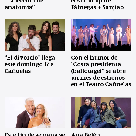
“La lección de
el stand up de
anatomía”
Fábregas + Sanjiao
“El divorcio” llega
Con el humor de
este domingo 17 a
“Costa presidenta
Cañuelas
(ballotage)” se abre
un mes de estrenos
en el Teatro Cañuelas
Este fin de semana se
Ana Belén