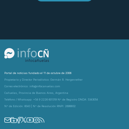
Portal de noticias fundado el 11 de octubre de 2006
Propietario y Director Periodístico: Germán R. Hergenrether
Correo electrónico: info@infocanuelas.com
Cañuelas, Provincia de Buenos Aires, Argentina
Teléfono / Whatsapp: +54 9 2226 601319 N° de Registro DNDA: 5343054
N° de Edición: 6043 | N° de Resolución RNPI: 2699932