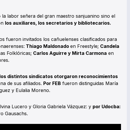
la labor señera del gran maestro sanjuanino sino el
ión
los auxiliares, los secretarios y bibliotecarios.
os fueron invitados los cañuelenses clasificados para
Bonaerenses:
Thiago Maldonado
en Freestyle;
Candela
s Folklóricas;
Carlos Aguirre y Mirta Carmona
en
res.
los distintos sindicatos otorgaron reconocimientos
ina de sus afiliados.
Por FEB
fueron distinguidas María
guez y Eulalia Moreno.
ilvina Lucero y Gloria Gabriela Vázquez: y
por Udocba:
iro Gausachs.