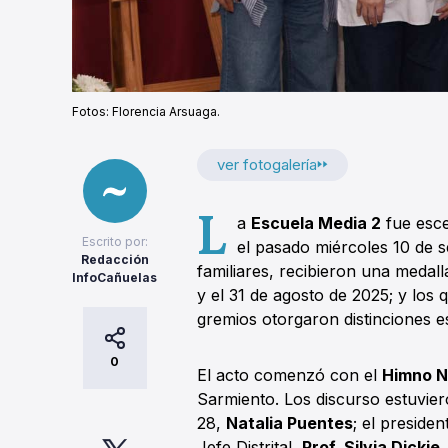
Fotos: Florencia Arsuaga.
ver fotogalería
L
a
Escuela Media 2
fue esce
Escrito por:
el pasado miércoles 10 de s
Redacción
familiares, recibieron una medall
InfoCañuelas
y el 31 de agosto de 2025; y los
gremios otorgaron distinciones es
0
El acto comenzó con el
Himno N
Sarmiento. Los discurso estuvier
28,
Natalia Puentes
; el preside
Jefe Distrital,
Prof. Silvia Dickie
.