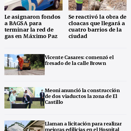
Le asignaron fondos
Se reactivó la obra de
a BAGSA para
cloacas que llegará a
terminar la red de
cuatro barrios de la
gas en Máximo Paz
ciudad
Vicente Casares: comenzó el
fresado de la calle Brown
Meoni anunció la construcción
de dos viaductos la zona de El
Castillo
Llaman a licitación para realizar
mejoras edilicias en el Hospital