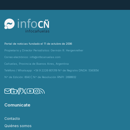
Portal de noticias fundado el 11 de octubre de 2006
Propietario y Director Periodístico: Germán R. Hergenrether
Correo electrónico: info@infocanuelas.com
Cañuelas, Provincia de Buenos Aires, Argentina
Teléfono / Whatsapp: +54 9 2226 601319 N° de Registro DNDA: 5343054
N° de Edición: 6043 | N° de Resolución RNPI: 2699932
Comunicate
Contacto
Quiénes somos