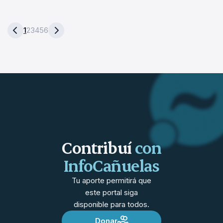
1
2
3
4
5
6
Contribuí
con
InfoCañuelas
Tu aporte permitirá que
este portal siga
disponible para todos.
Donar