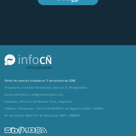
Portal de noticias fundado el 11 de octubre de 2006
Propietario y Director Periodístico: Germán R. Hergenrether
Correo electrónico: info@infocanuelas.com
Cañuelas, Provincia de Buenos Aires, Argentina
Teléfono / Whatsapp: +54 9 2226 601319 N° de Registro DNDA: 5343054
N° de Edición: 6043 | N° de Resolución RNPI: 2699932