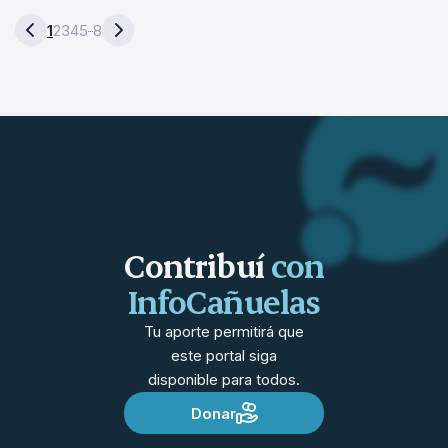
1
2
3
4
5
8
…
Contribuí
con
InfoCañuelas
Tu aporte permitirá que
este portal siga
disponible para todos.
Donar