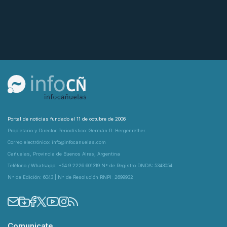
Portal de noticias fundado el 11 de octubre de 2006
Propietario y Director Periodístico: Germán R. Hergenrether
Correo electrónico: info@infocanuelas.com
Cañuelas, Provincia de Buenos Aires, Argentina
Teléfono / Whatsapp: +54 9 2226 601319 N° de Registro DNDA: 5343054
N° de Edición: 6043 | N° de Resolución RNPI: 2699932
Comunicate