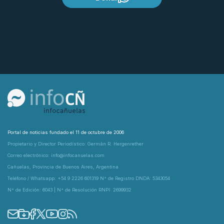
Portal de noticias fundado el 11 de octubre de 2006
Propietario y Director Periodístico: Germán R. Hergenrether
Correo electrónico: info@infocanuelas.com
Cañuelas, Provincia de Buenos Aires, Argentina
Teléfono / Whatsapp: +54 9 2226 601319 N° de Registro DNDA: 5343054
N° de Edición: 6043 | N° de Resolución RNPI: 2699932