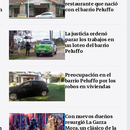
restaurante que nació
n
con el barrio Peluffo
La justicia ordenó
parar los trabajos en
un loteo del barrio
Peluffo
Preocupación en el
barrio Peluffo por los
robos en viviendas
Con nuevos dueños
resurgió La Garza
n
Mora, un clásico de la