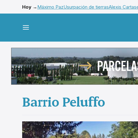
Hoy →
Máximo Paz
Usurpación de tierras
Alexis Cartas
Barrio Peluffo