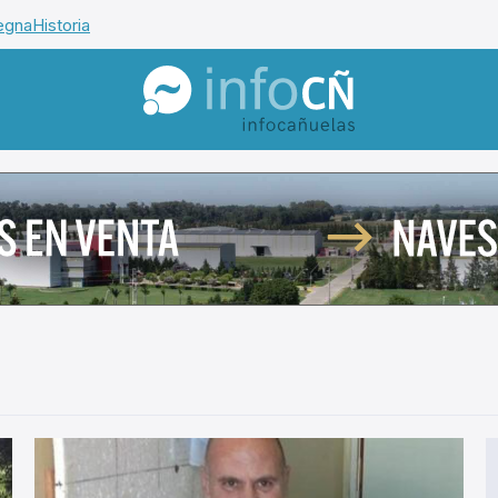
egna
Historia
InfoCañuelas