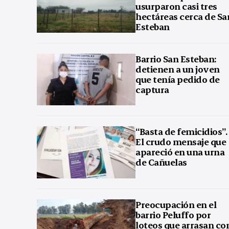
usurparon casi tres
hectáreas cerca de Sa
Esteban
Barrio San Esteban:
detienen a un joven
que tenía pedido de
captura
“Basta de femicidios”.
El crudo mensaje que
apareció en una urna
de Cañuelas
Preocupación en el
barrio Peluffo por
loteos que arrasan co