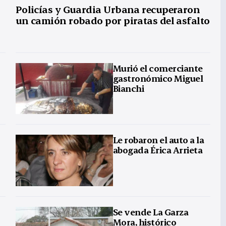
Policías y Guardia Urbana recuperaron
un camión robado por piratas del asfalto
Murió el comerciante
gastronómico Miguel
Bianchi
Le robaron el auto a la
abogada Érica Arrieta
Se vende La Garza
Mora, histórico