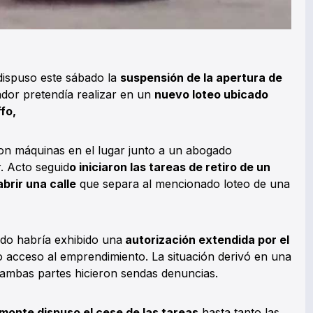
ispuso este sábado la
suspensión de la apertura de
dor pretendía realizar en un
nuevo loteo ubicado
ffo,
on máquinas en el lugar junto a un abogado
. Acto seguid
o iniciaron las tareas de retiro de un
brir una calle
que separa al mencionado loteo de una
ado habría exhibido una
autorización extendida por el
o acceso al emprendimiento. La situación derivó en una
ambas partes hicieron sendas denuncias.
amonte dispuso el cese de las tareas
hasta tanto las