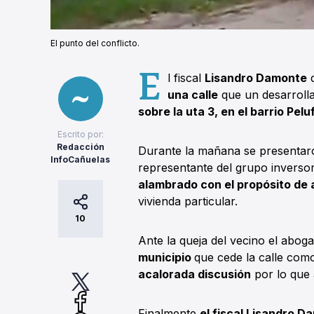
El punto del conflicto.
E
l fiscal
Lisandro Damonte
d
una calle
que un desarrolla
sobre la uta 3, en el barrio Pelu
Escrito por:
Redacción
Durante la mañana se presentar
InfoCañuelas
representante del grupo inversor
alambrado con el propósito de a
vivienda particular.
10
Ante la queja del vecino el abog
municipio
que cede la calle com
acalorada discusión
por lo que 
Finalmente
el fiscal Lisandro D