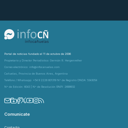
Portal de noticias fundado el 11 de octubre de 2006
Propietario y Director Periodístico: Germán R. Hergenrether
Correo electrónico: info@infocanuelas.com
Cañuelas, Provincia de Buenos Aires, Argentina
Teléfono / Whatsapp: +54 9 2226 601319 N° de Registro DNDA: 5343054
N° de Edición: 6043 | N° de Resolución RNPI: 2699932
Comunicate
Contacto