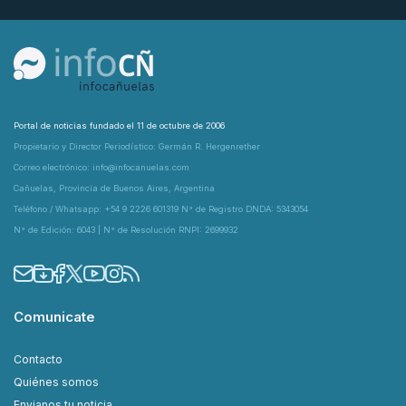
Portal de noticias fundado el 11 de octubre de 2006
Propietario y Director Periodístico: Germán R. Hergenrether
Correo electrónico: info@infocanuelas.com
Cañuelas, Provincia de Buenos Aires, Argentina
Teléfono / Whatsapp: +54 9 2226 601319 N° de Registro DNDA: 5343054
N° de Edición: 6043 | N° de Resolución RNPI: 2699932
Comunicate
Contacto
Quiénes somos
Envianos tu noticia