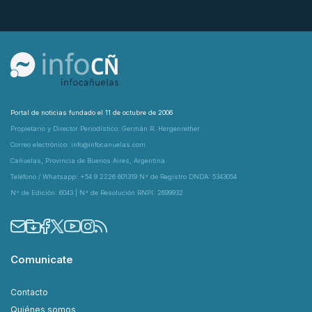
Portal de noticias fundado el 11 de octubre de 2006
Propietario y Director Periodístico: Germán R. Hergenrether
Correo electrónico: info@infocanuelas.com
Cañuelas, Provincia de Buenos Aires, Argentina
Teléfono / Whatsapp: +54 9 2226 601319 N° de Registro DNDA: 5343054
N° de Edición: 6043 | N° de Resolución RNPI: 2699932
Comunicate
Contacto
Quiénes somos