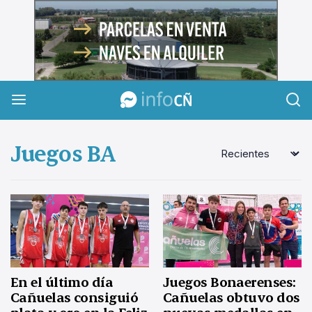
InfoCañuelas
Juegos BA
En el último día
Juegos Bonaerenses:
Cañuelas consiguió
Cañuelas obtuvo dos