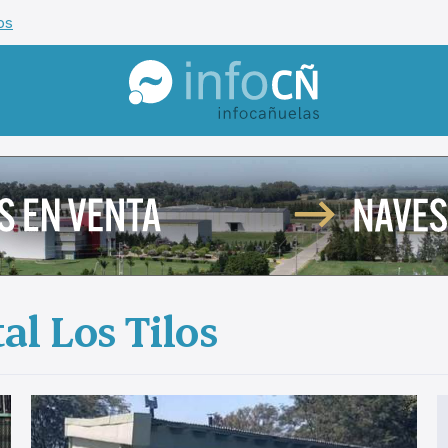
os
InfoCañuelas
l Los Tilos