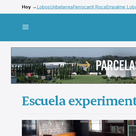
Hoy →
Lobos
Uribelarrea
Ferrocarril Roca
Empalme Lob
Escuela experimenta