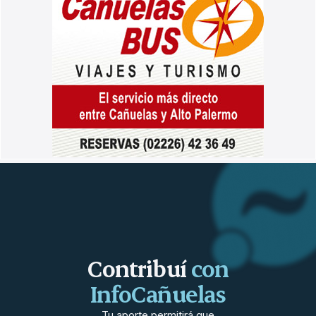
Contribuí
con
InfoCañuelas
Tu aporte permitirá que