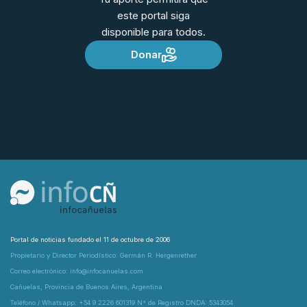
este portal siga
disponible para todos.
Donar
Portal de noticias fundado el 11 de octubre de 2006
Propietario y Director Periodístico: Germán R. Hergenrether
Correo electrónico: info@infocanuelas.com
Cañuelas, Provincia de Buenos Aires, Argentina
Teléfono / Whatsapp: +54 9 2226 601319 N° de Registro DNDA: 5343054