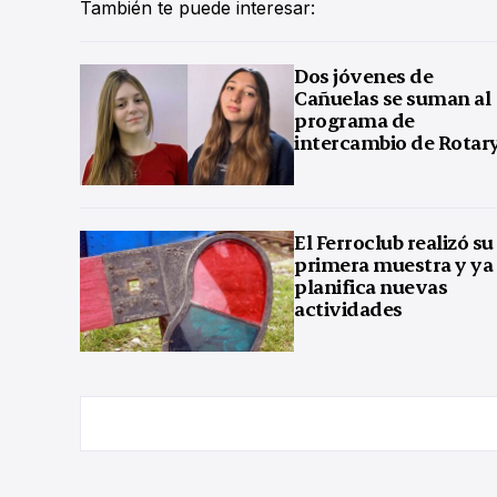
También te puede interesar:
Dos jóvenes de
Cañuelas se suman al
programa de
intercambio de Rotar
El Ferroclub realizó su
primera muestra y ya
planifica nuevas
actividades