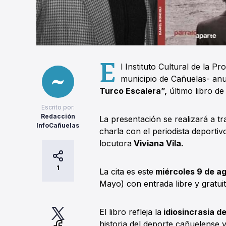
E
l Instituto Cultural de la P
municipio de Cañuelas- anu
Turco Escalera”,
último libro d
Escrito por:
Redacción
La presentación se realizará a t
InfoCañuelas
charla con el periodista deportiv
locutora
Viviana Vila.
1
La cita es este
miércoles 9 de ag
Mayo) con entrada libre y gratuit
El libro refleja la
idiosincrasia de
historia del deporte cañuelense 