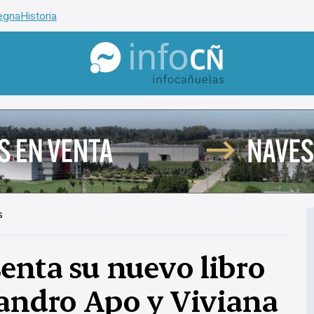
egna
Historia
InfoCañuelas
s
senta su nuevo libro
jandro Apo y Viviana