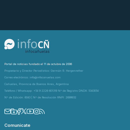
Portal de noticias fundado el 11 de octubre de 2006
Propietario y Director Periodístico: Germán R. Hergenrether
Correo electrónico: info@infocanuelas.com
Cañuelas, Provincia de Buenos Aires, Argentina
Teléfono / Whatsapp: +54 9 2226 601319 N° de Registro DNDA: 5343054
N° de Edición: 6043 | N° de Resolución RNPI: 2699932
Comunicate