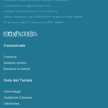
Propietario y Director Periodístico: Germán R. Hergenrether
Correo electrónico: info@infocanuelas.com
Cañuelas, Provincia de Buenos Aires, Argentina
Teléfono / Whatsapp: +54 9 2226 601319 N° de Registro DNDA: 5343054
N° de Edición: 6043 | N° de Resolución RNPI: 2699932
Comunicate
Contacto
Quiénes somos
Envianos tu noticia
Guía del Turista
Cómo llegar
Ciudad de Cañuelas
Uribelarrea