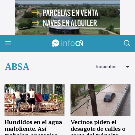
InfoCañuelas
ABSA
Hundidos en el agua
Vecinos piden el
maloliente. Así
desagote de calles o