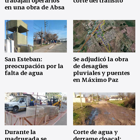
trabajan operarios
corte del tránsito
en una obra de Absa
San Esteban:
Se adjudicó la obra
preocupación por la
de desagües
falta de agua
pluviales y puentes
en Máximo Paz
Durante la
Corte de agua y
madrugada se
derrame cloacal: