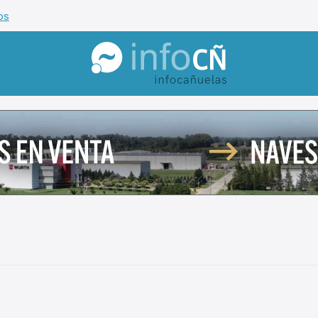
os
InfoCañuelas