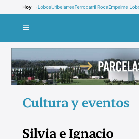
Hoy →
Lobos
Uribelarrea
Ferrocarril Roca
Empalme Lob
Cultura y eventos
Silvia e Ignacio