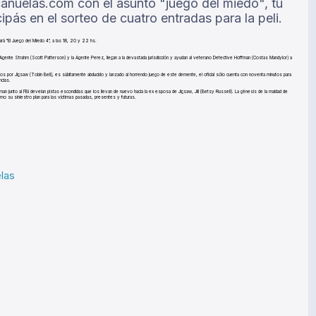
anuelas.com con el asunto "juego del miedo", tu
ipás en el sorteo de cuatro entradas para la peli.
ará "El Juego del Miedo 4", a las 18, 20 y 22 hs.
l Agente Strahm (Scott Patterson) y la Agente Perez, llegan a la devastada jurisdicción y ayudan al veterano Detective Hoffman (Costas Mandylor) a
os por Jigsaw (Tobin Bell), es súbitamente abducido y lanzado al horrendo juego de este demente, el oficial sólo cuenta con noventa minutos para
ncias.
man junto al FBI develan pistas escondidas que los llevan de nuevo hacia la ex esposa de Jigsaw, Jill (Betsy Russell). La génesis de la maldad de
mo su siniestro plan para las víctimas pasadas, presentes y futuras.
las