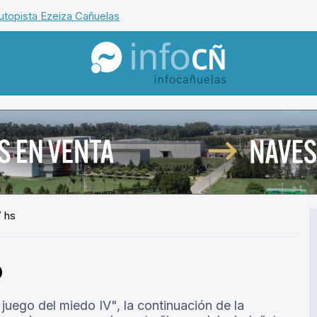
utopista Ezeiza Cañuelas
InfoCañuelas
7 hs
o
 juego del miedo IV", la continuación de la