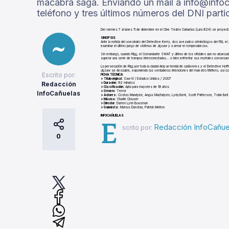
macabra saga. Enviando un mail a info@infoc
teléfono y tres últimos números del DNI partic
Del viernes 7 al lunes 11 de diciembre en el Cine Teatro Cañuelas (Lara 824) se proyect
SINOPSIS
Ante la noticia del asesinato del Detective Kerry, dos avezados criminólogos del FBI, e
examinar el último juego de víctimas de Jigsaw y a armar el rompecabezas.
Sin embargo, cuando Rigg, el Comandante SWAT y último de los oficiales aún no alcanzad
superar una serie de trampas interconectadas... o bien enfrentar sus mortales consecue
La persecución de Rigg por toda la ciudad deja un tendal de cadáveres y el Detective Hoff
Jigsaw se descubre, exponiendo las verdaderas intenciones del maestro titiritero, así co
Escrito por:
FICHA TÉCNICA
> Título original:
Saw IV / Estados Unidos / 2007
Redacción
> Duración:
92 minutos
> Clasificación:
Apta para mayores de 18 años
> Género:
Terror
InfoCañuelas
> Actores:
Costas Mandylor, Angus Macfadyen, Lyriq Bent, Scott Patterson, Tobin Bell
> Música:
Charlie Clouser
> Director:
Darren Lynn Bousman
> Guionista:
Marcus Dunstan, Patrick Melton
INFOCAÑUELAS
E
Redacción InfoCañue
scrito por:
0