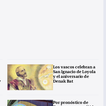
Los vascos celebran a
San Ignacio de Loyola
y el aniversario de
y
Denak Bat
Por pronóstico de