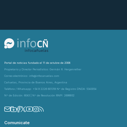
Portal de noticias fundado el 11 de octubre de 2006
Propietario y Director Periodístico: Germán R. Hergenrether
Correo electrónico: info@infocanuelas.com
Cañuelas, Provincia de Buenos Aires, Argentina
Teléfono / Whatsapp: +54 9 2226 601319 N° de Registro DNDA: 5343054
N° de Edición: 6043 | N° de Resolución RNPI: 2699932
Comunicate