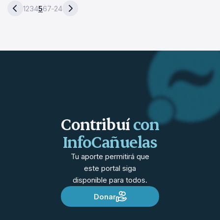
1
2
3
4
5
6
7
24
…
Contribuí
con
InfoCañuelas
Tu aporte permitirá que
este portal siga
disponible para todos.
Donar