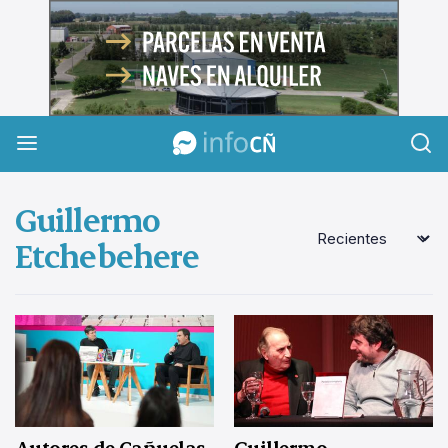
InfoCañuelas
Guillermo
Etchebehere
Autores de Cañuelas
Guillermo