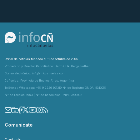
Portal de noticias fundado el 11 de octubre de 2006
Propietario y Director Periodístico: Germán R. Hergenrether
Correo electrónico: info@infocanuelas.com
Cañuelas, Provincia de Buenos Aires, Argentina
Teléfono / Whatsapp: +54 9 2226 601319 N° de Registro DNDA: 5343054
N° de Edición: 6043 | N° de Resolución RNPI: 2699932
Comunicate
Contacto