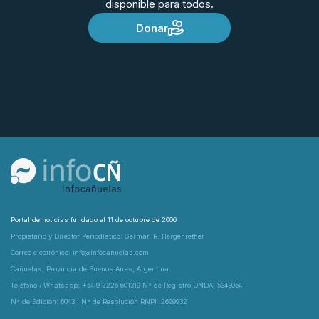
disponible para todos.
Donar
Portal de noticias fundado el 11 de octubre de 2006
Propietario y Director Periodístico: Germán R. Hergenrether
Correo electrónico: info@infocanuelas.com
Cañuelas, Provincia de Buenos Aires, Argentina
Teléfono / Whatsapp: +54 9 2226 601319 N° de Registro DNDA: 5343054
N° de Edición: 6043 | N° de Resolución RNPI: 2699932