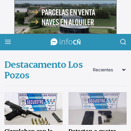
InfoCañuelas
Destacamento Los
Pozos
Circulaban con la
Detectan a cuatro