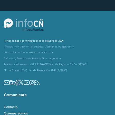
Portal de noticias fundado el 11 de octubre de 2006
Propietario y Director Periodístico: Germán R. Hergenrether
Correo electrónico: info@infocanuelas.com
Cañuelas, Provincia de Buenos Aires, Argentina
Teléfono / Whatsapp: +54 9 2226 601319 N° de Registro DNDA: 5343054
N° de Edición: 6043 | N° de Resolución RNPI: 2699932
Comunicate
Contacto
Quiénes somos