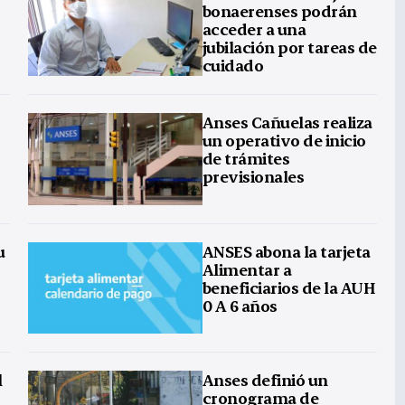
bonaerenses podrán
acceder a una
jubilación por tareas de
cuidado
Anses Cañuelas realiza
un operativo de inicio
de trámites
previsionales
u
ANSES abona la tarjeta
Alimentar a
beneficiarios de la AUH
0 A 6 años
l
Anses definió un
cronograma de