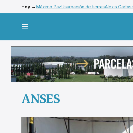
Hoy →
Máximo Paz
Usurpación de tierras
Alexis Cartas
ANSES