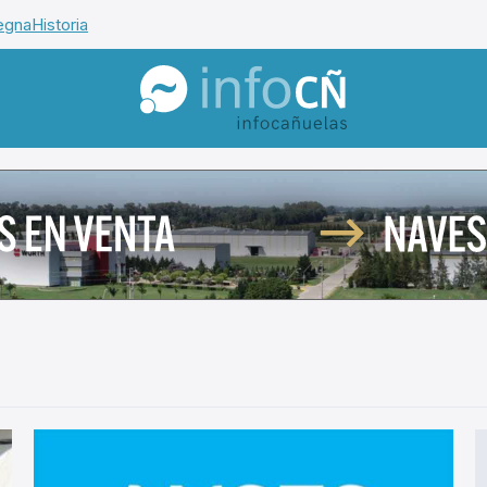
egna
Historia
InfoCañuelas