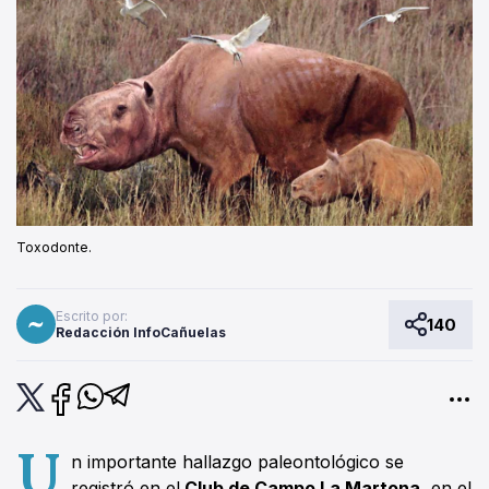
Toxodonte.
Escrito por:
140
Redacción InfoCañuelas
U
n importante hallazgo paleontológico se
registró en el
Club de Campo La Martona
, en el