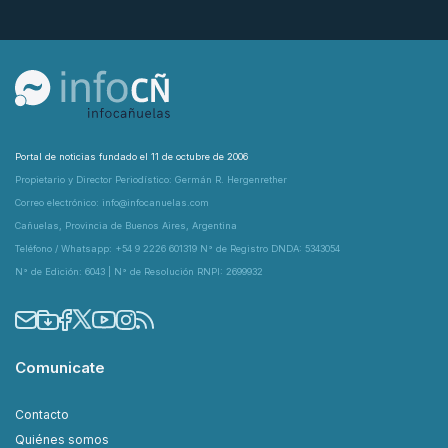
Portal de noticias fundado el 11 de octubre de 2006
Propietario y Director Periodístico: Germán R. Hergenrether
Correo electrónico: info@infocanuelas.com
Cañuelas, Provincia de Buenos Aires, Argentina
Teléfono / Whatsapp: +54 9 2226 601319 N° de Registro DNDA: 5343054
N° de Edición: 6043 | N° de Resolución RNPI: 2699932
Comunicate
Contacto
Quiénes somos