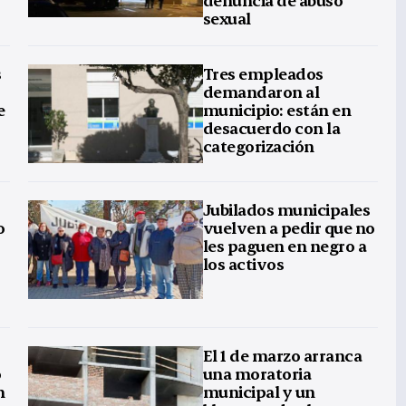
sexual
s
Tres empleados
demandaron al
e
municipio: están en
desacuerdo con la
categorización
Jubilados municipales
o
vuelven a pedir que no
les paguen en negro a
los activos
El 1 de marzo arranca
o
una moratoria
m
municipal y un