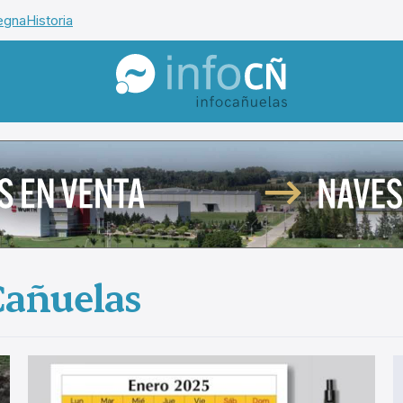
egna
Historia
InfoCañuelas
Cañuelas