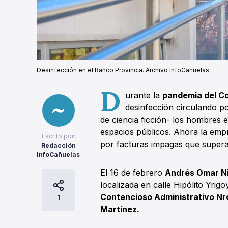
Desinfección en el Banco Provincia. Archivo InfoCañuelas
D
urante la
pandemia del Co
desinfección circulando po
de ciencia ficción- los hombres 
espacios públicos. Ahora la empr
Escrito por:
por facturas impagas que supera
Redacción
InfoCañuelas
El 16 de febrero
Andrés Omar Ni
localizada en calle Hipólito Yri
Contencioso Administrativo Nro
1
Martínez.