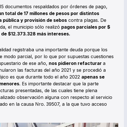
 15 documentos respaldados por órdenes de pago,
un total de 17 millones de pesos por distintos
a pública y provisión de sebos
contra plagas. De
da, el municipio sólo realizó
pagos parciales por $
de $12.373.328 más intereses.
palidad registraba una importante deuda porque los
de modo parcial, por lo que por supuestas cuestiones
supuestario de ese año,
nos pidieron refacturar
a
anularon las facturas del año 2021 y se procedió a
ójico es que durante todo el año 2022
apenas se
s menores
. Es importante destacar que la parte
turas presentadas, de las cuales tiene plena
lizado observación alguna con respecto al servicio
sado en la causa Nro. 39507, a la que tuvo acceso