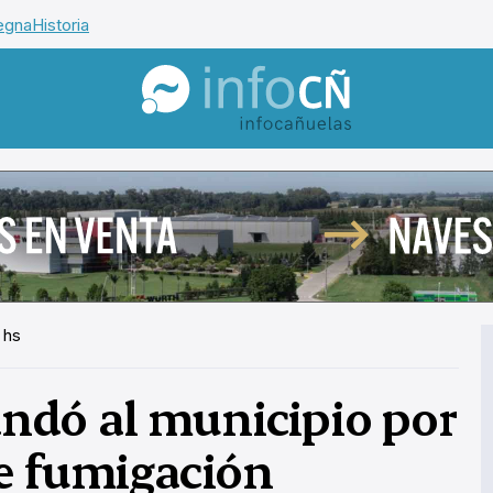
egna
Historia
InfoCañuelas
 hs
dó al municipio por
e fumigación