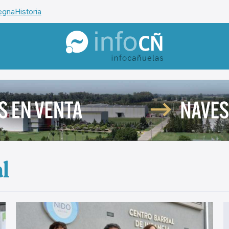
egna
Historia
InfoCañuelas
l