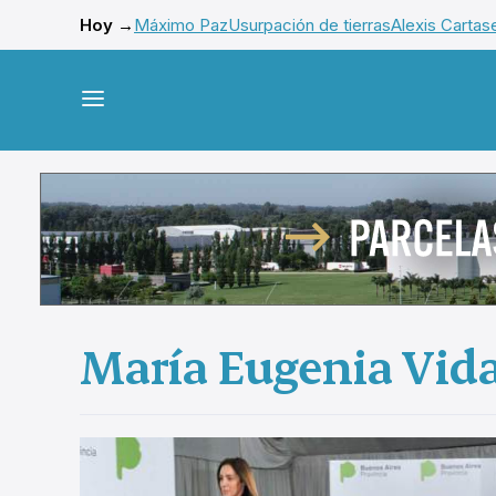
Hoy →
Máximo Paz
Usurpación de tierras
Alexis Cartas
María Eugenia Vida