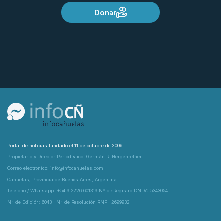
Donar
Portal de noticias fundado el 11 de octubre de 2006
Propietario y Director Periodístico: Germán R. Hergenrether
Correo electrónico: info@infocanuelas.com
Cañuelas, Provincia de Buenos Aires, Argentina
Teléfono / Whatsapp: +54 9 2226 601319 N° de Registro DNDA: 5343054
N° de Edición: 6043 | N° de Resolución RNPI: 2699932