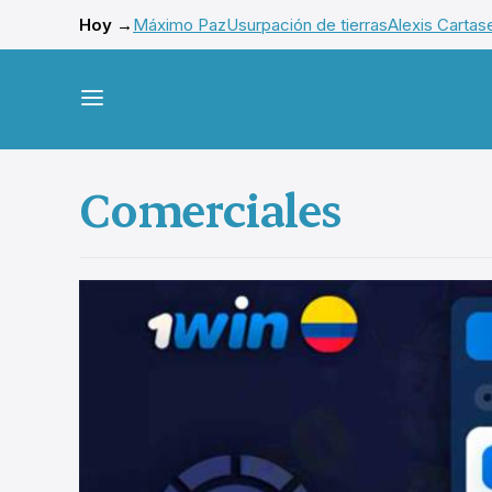
Hoy →
Máximo Paz
Usurpación de tierras
Alexis Cartas
Comerciales