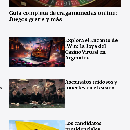
Guía completa de tragamonedas online:
Juegos gratis y más
Explora el Encanto de
1Win: La Joya del
Casino Virtual en
Argentina
Asesinatos ruidosos y
s
muertes en el casino
Los candidatos
presidenciales