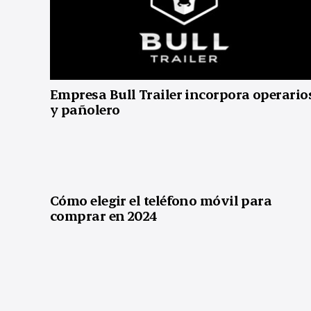
Empresa Bull Trailer incorpora operario
y pañolero
Cómo elegir el teléfono móvil para
comprar en 2024