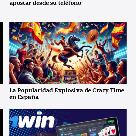
apostar desde su teléfono
La Popularidad Explosiva de Crazy Time
en España