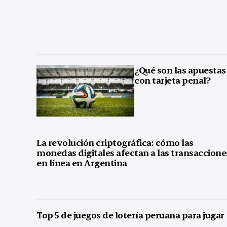
¿Qué son las apuestas
con tarjeta penal?
La revolución criptográfica: cómo las
monedas digitales afectan a las transaccione
en línea en Argentina
Top 5 de juegos de lotería peruana para jugar