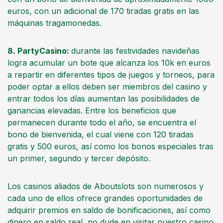
euros, con un adicional de 170 tiradas gratis en las
máquinas tragamonedas.
8. PartyCasino:
durante las festividades navideñas
logra acumular un bote que alcanza los 10k en euros
a repartir en diferentes tipos de juegos y torneos, para
poder optar a ellos deben ser miembros del casino y
entrar todos los días aumentan las posibilidades de
ganancias elevadas. Entre los beneficios que
permanecen durante todo el año, se encuentra el
bono de bienvenida, el cual viene con 120 tiradas
gratis y 500 euros, así como los bonos especiales tras
un primer, segundo y tercer depósito.
Los casinos aliados de Aboutslots son numerosos y
cada uno de ellos ofrece grandes oportunidades de
adquirir premios en saldo de bonificaciones, así como
dinero en saldo real, no dude en visitar nuestro casino