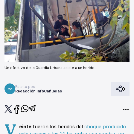
Un efectivo de la Guardia Urbana asiste a un herido.
Escrito por:
0
Redacción InfoCañuelas
V
einte
fueron los heridos del
choque producido
este viernes a las 14 hs, entre una combi y un