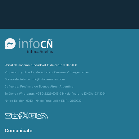
Portal de noticias fundado el 11 de octubre de 2006
Propietario y Director Periodístico: Germán R. Hergenrether
Correo electrónico: info@infocanuelas.com
Cañuelas, Provincia de Buenos Aires, Argentina
Teléfono / Whatsapp: +54 9 2226 601319 N° de Registro DNDA: 5343054
N° de Edición: 6043 | N° de Resolución RNPI: 2699932
Comunicate