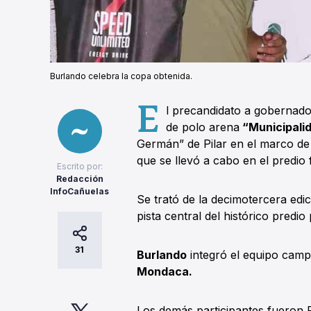
Burlando celebra la copa obtenida.
E
l precandidato a goberna
de polo arena
“Municipali
Germán” de Pilar en el marco de 
que se llevó a cabo en el predio 
Escrito por:
Redacción
InfoCañuelas
Se trató de la decimotercera edi
pista central del histórico predio
31
Burlando
integró el equipo ca
Mondaca.
Los demás participantes fueron