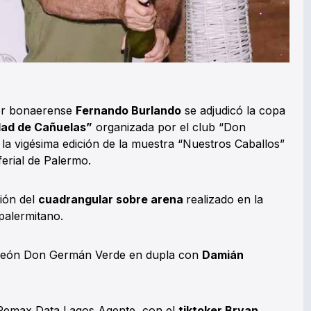
dor bonaerense
Fernando Burlando
se adjudicó la copa
dad de Cañuelas”
organizada por el club “Don
la vigésima edición de la muestra “Nuestros Caballos”
ferial de Palermo.
ción del
cuadrangular sobre arena
realizado en la
 palermitano.
mpeón Don Germán Verde en dupla con
Damián
 Remax Data Lagos Agente, con el
tiktoker Bryan