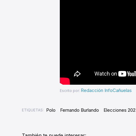
Redacción InfoCañuelas
Escrito por:
Polo
Fernando Burlando
Elecciones 202
ETIQUETAS:
También te puede interesar: