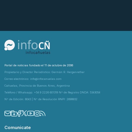
Portal de noticias fundado el 11 de octubre de 2006
Propietario y Director Periodístico: Germán R. Hergenrether
Correo electrónico: info@infocanuelas.com
Cañuelas, Provincia de Buenos Aires, Argentina
Teléfono / Whatsapp: +54 9 2226 601319 N° de Registro DNDA: 5343054
N° de Edición: 6043 | N° de Resolución RNPI: 2699932
Comunicate