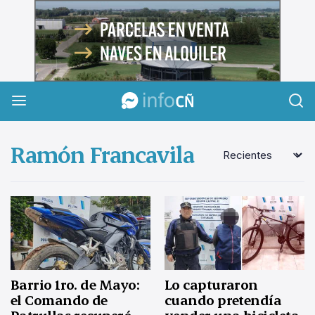
InfoCañuelas
Ramón Francavila
Barrio 1ro. de Mayo:
Lo capturaron
el Comando de
cuando pretendía