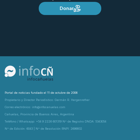
Donar
Portal de noticias fundado el 11 de octubre de 2006
Propietario y Director Periodístico: Germán R. Hergenrether
Correo electrónico: info@infocanuelas.com
Cañuelas, Provincia de Buenos Aires, Argentina
Teléfono / Whatsapp: +54 9 2226 601319 N° de Registro DNDA: 5343054
N° de Edición: 6043 | N° de Resolución RNPI: 2699932