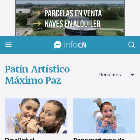
InfoCañuelas
Patín Artístico
Máximo Paz
Finalizó el
Panamericano de