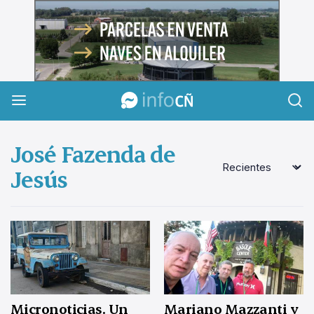
InfoCañuelas
José Fazenda de
Jesús
Micronoticias. Un
Mariano Mazzanti y