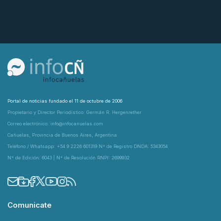
Portal de noticias fundado el 11 de octubre de 2006
Propietario y Director Periodístico: Germán R. Hergenrether
Correo electrónico: info@infocanuelas.com
Cañuelas, Provincia de Buenos Aires, Argentina
Teléfono / Whatsapp: +54 9 2226 601319 N° de Registro DNDA: 5343054
N° de Edición: 6043 | N° de Resolución RNPI: 2699932
Comunicate