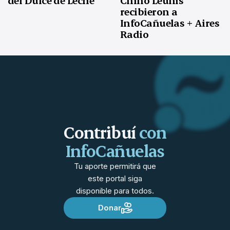
del Dulce de Leche”
Chino Leunis
recibieron a
InfoCañuelas + Aires
Radio
Contribuí
con
InfoCañuelas
Tu aporte permitirá que
este portal siga
disponible para todos.
Donar