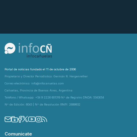
Portal de noticias fundado el 11 de octubre de 2006
Propietario y Director Periodístico: Germán R. Hergenrether
Correo electrónico: info@infocanuelas.com
Cañuelas, Provincia de Buenos Aires, Argentina
Teléfono / Whatsapp: +54 9 2226 601319 N° de Registro DNDA: 5343054
N° de Edición: 6043 | N° de Resolución RNPI: 2699932
Comunicate